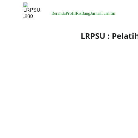
Beranda
Profil
RisBang
Jurnal
Turnitin
LRPSU : Pelati